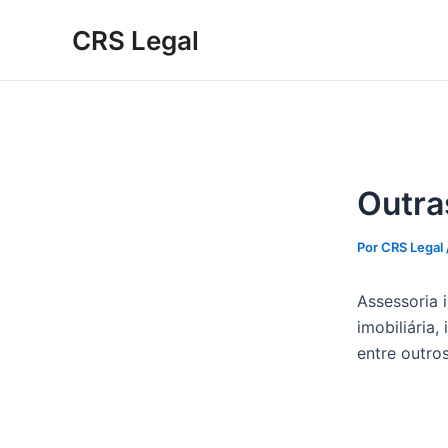
Ir
Post
CRS Legal
para
navigation
o
conteúdo
Outra
Por
CRS Legal
Assessoria 
imobiliária,
entre outros