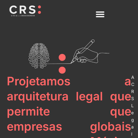
Ir
para
o
conteúdo
Projetamos a
A
C
R
arquitetura legal que
S
L
permite que
e
g
empresas globais
a
l