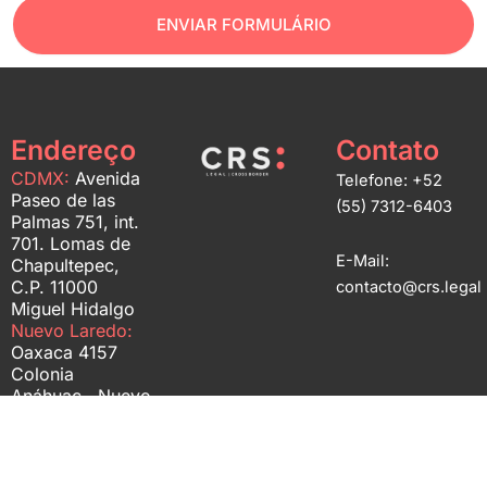
ENVIAR FORMULÁRIO
Endereço
Contato
CDMX:
Avenida
Telefone: +52
Paseo de las
(55) 7312-6403
Palmas 751, int.
701. Lomas de
E-Mail:
Chapultepec,
C.P. 11000
contacto@crs.legal
Miguel Hidalgo
Nuevo Laredo:
Oaxaca 4157
Colonia
Anáhuac Nuevo
Laredo,
Tamaulipas, C.P.
88260
Monterrey:
Loma