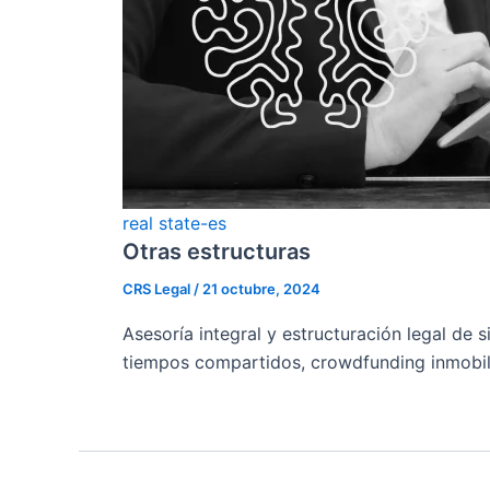
real state-es
Otras estructuras
CRS Legal
/
21 octubre, 2024
Asesoría integral y estructuración legal de
tiempos compartidos, crowdfunding inmobili