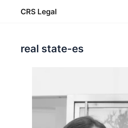
Ir
CRS Legal
al
contenido
real state-es