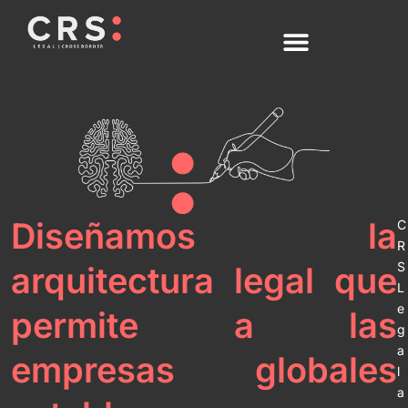
Ir
al
contenido
RECONOCIMIENTOS GLOBALES
Diseñamos la
C
R
S
arquitectura legal que
L
e
permite a las
g
a
empresas globales
l
a