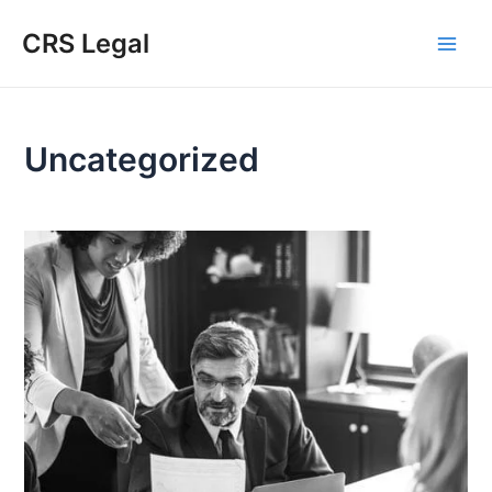
Ir
Main
CRS Legal
al
Men
contenido
Uncategorized