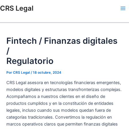
Ir
Navegación
Escribe
Name*
Email*
Web
Ma
CRS Legal
al
de
aquí...
Me
contenido
entradas
Fintech / Finanzas digitales
/
Regulatorio
Por
CRS Legal
/
18 octubre, 2024
CRS Legal asesora en tecnologías financieras emergentes,
modelos digitales y estructuras transfronterizas complejas.
Acompañamos a nuestros clientes en el diseño de
productos cumplidos y en la constitución de entidades
legales, incluso cuando sus modelos quedan fuera de
categorías tradicionales. Convertimos la regulación en
marcos operativos claros que permiten finanzas digitales