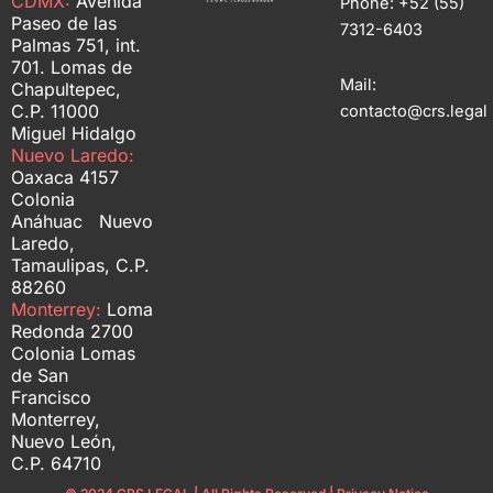
CDMX:
Avenida
Phone: +52 (55)
Paseo de las
7312-6403
Palmas 751, int.
701. Lomas de
Mail:
Chapultepec,
C.P. 11000
contacto@crs.legal
Miguel Hidalgo
Nuevo Laredo:
Oaxaca 4157
Colonia
Anáhuac Nuevo
Laredo,
Tamaulipas, C.P.
88260
Monterrey:
Loma
Redonda 2700
Colonia Lomas
de San
Francisco
Monterrey,
Nuevo León,
C.P. 64710