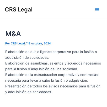
Ir
Navegación
Escribe
Name*
Email*
Web
Main
CRS Legal
al
de
aquí...
Men
contenido
entradas
M&A
Por
CRS Legal
/
18 octubre, 2024
Elaboración de due diligence corporativo para la fusión o
adquisición de sociedades.
Elaboración de asambleas, asientos y acuerdos necesarios
para la fusión o adquisición de una sociedad.
Elaboración de la estructuración corporativa y contractual
necesaria para llevar a cabo la fusión o adquisición.
Presentación de todos los avisos necesarios para la fusión
y adquisición de sociedades.