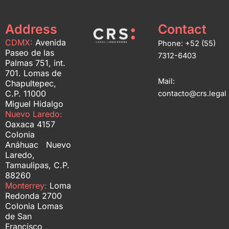
Address
Contact
CDMX:
Avenida
Phone: +52 (55)
Paseo de las
7312-6403
Palmas 751, int.
701. Lomas de
Mail:
Chapultepec,
C.P. 11000
contacto@crs.legal
Miguel Hidalgo
Nuevo Laredo:
Oaxaca 4157
Colonia
Anáhuac Nuevo
Laredo,
Tamaulipas, C.P.
88260
Monterrey:
Loma
Redonda 2700
Colonia Lomas
de San
Francisco