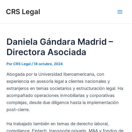
Ir
Navegación
Escribe
Name*
Email*
Web
Main
CRS Legal
al
de
aquí...
Men
contenido
entradas
Daniela Gándara Madrid –
Directora Asociada
Por
CRS Legal
/
18 octubre, 2024
Abogada por la Universidad Iberoamericana, con
experiencia en asesoría legal a clientes nacionales y
extranjeros en temas societarios y estructuración legal. Ha
acompañado operaciones inmobiliarias y corporativas
complejas, desde due diligence hasta la implementación
post-cierre.
Ha trabajado también en temas de derecho laboral,
compliance, Fintech, transporte privado, M&A y fondos de