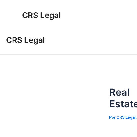
Ir
Navegación
al
de
CRS Legal
contenido
entradas
CRS Legal
Real
Estat
Por
CRS Legal