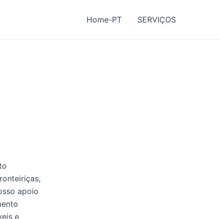
Home-PT
SERVIÇOS
to
onteiriças,
osso apoio
amento
veis e