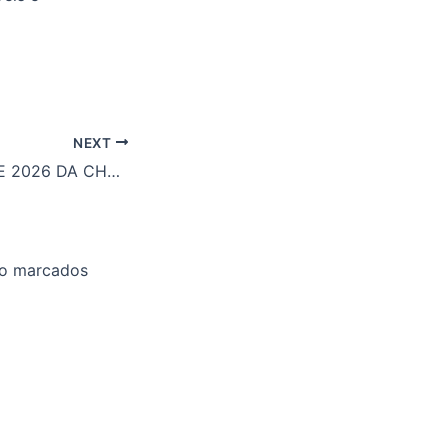
NEXT
O FINTECH GUIDE 2026 DA CHAMBERS & PARTNERS RECONHECEU PELA PRIMEIRA VEZ O TRABALHO DA NOSSA EQUIPE NO SETOR DE FINTECH
ão marcados