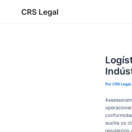
Ir
Post
Digite
Name*
Email*
Website
CRS Legal
para
navigation
aqui...
o
conteúdo
Logíst
Indús
Por
CRS Legal
Assessoramo
operacional
conformida
auxilia os c
regulatório