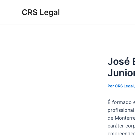
Ir
Post
Digite
Name*
Email*
Website
CRS Legal
para
navigation
aqui...
o
conteúdo
José 
Junio
Por
CRS Legal
É formado e
profissiona
de Monterre
caráter cor
empreendedo