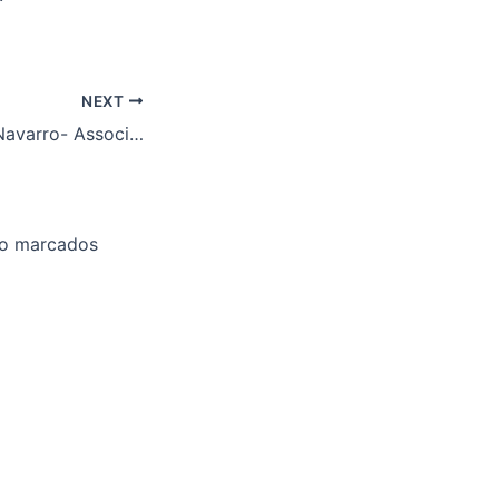
NEXT
Luis Ángel Salas Navarro- Associado Sr
ão marcados