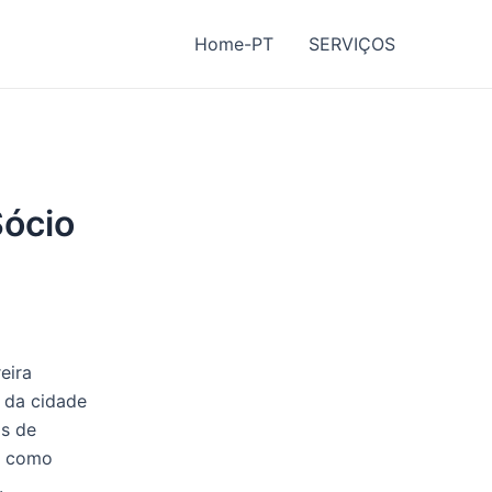
Home-PT
SERVIÇOS
Sócio
eira
 da cidade
os de
do como
.