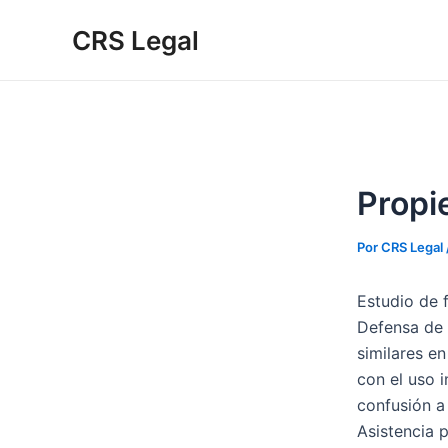
Ir
Post
Digite
Name*
Email*
Website
CRS Legal
para
navigation
aqui...
o
conteúdo
Propi
Por
CRS Legal
Estudio de f
Defensa de 
similares en
con el uso 
confusión a
Asistencia 