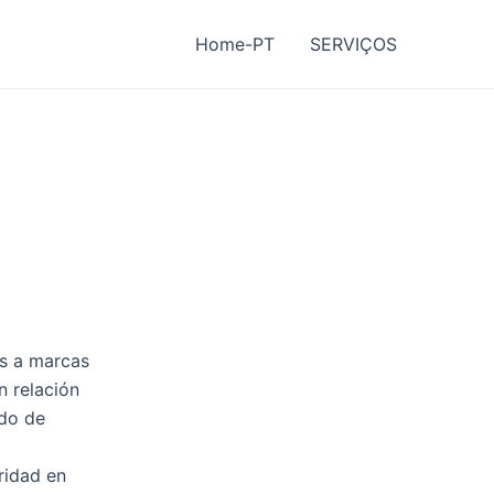
Home-PT
SERVIÇOS
es a marcas
n relación
ado de
ridad en