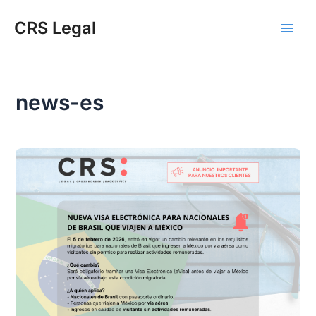
Ir
Main
CRS Legal
al
Men
contenido
news-es