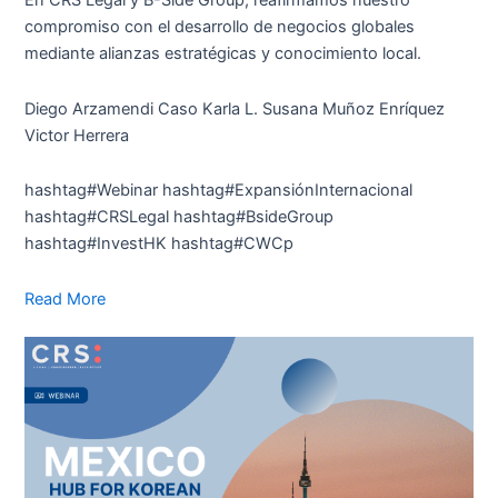
En CRS Legal y B-Side Group, reafirmamos nuestro
compromiso con el desarrollo de negocios globales
mediante alianzas estratégicas y conocimiento local.
Diego Arzamendi Caso Karla L. Susana Muñoz Enríquez
Victor Herrera
hashtag#Webinar hashtag#ExpansiónInternacional
hashtag#CRSLegal hashtag#BsideGroup
hashtag#InvestHK hashtag#CWCp
Read More